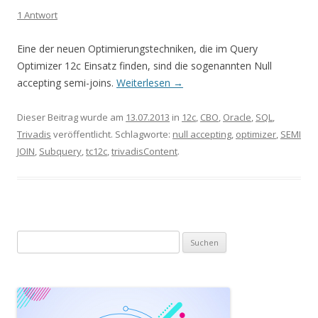
1 Antwort
Eine der neuen Optimierungstechniken, die im Query
Optimizer 12c Einsatz finden, sind die sogenannten Null
accepting semi-joins.
Weiterlesen
→
Dieser Beitrag wurde am
13.07.2013
in
12c
,
CBO
,
Oracle
,
SQL
,
Trivadis
veröffentlicht. Schlagworte:
null accepting
,
optimizer
,
SEMI
JOIN
,
Subquery
,
tc12c
,
trivadisContent
.
Suchen
nach: