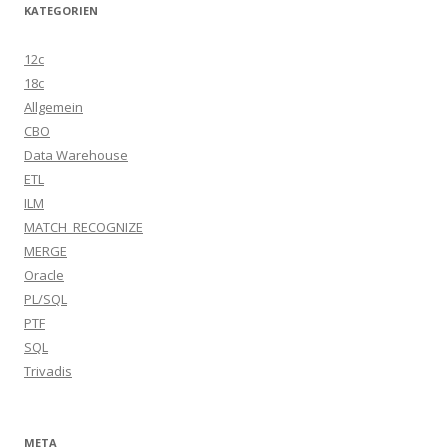
KATEGORIEN
12c
18c
Allgemein
CBO
Data Warehouse
ETL
ILM
MATCH_RECOGNIZE
MERGE
Oracle
PL/SQL
PTF
SQL
Trivadis
META