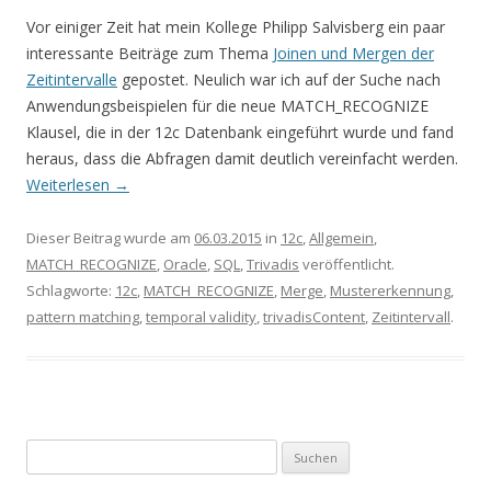
Vor einiger Zeit hat mein Kollege Philipp Salvisberg ein paar
interessante Beiträge zum Thema
Joinen und Mergen der
Zeitintervalle
gepostet. Neulich war ich auf der Suche nach
Anwendungsbeispielen für die neue MATCH_RECOGNIZE
Klausel, die in der 12c Datenbank eingeführt wurde und fand
heraus, dass die Abfragen damit deutlich vereinfacht werden.
Weiterlesen
→
Dieser Beitrag wurde am
06.03.2015
in
12c
,
Allgemein
,
MATCH_RECOGNIZE
,
Oracle
,
SQL
,
Trivadis
veröffentlicht.
Schlagworte:
12c
,
MATCH_RECOGNIZE
,
Merge
,
Mustererkennung
,
pattern matching
,
temporal validity
,
trivadisContent
,
Zeitintervall
.
Suchen
nach: