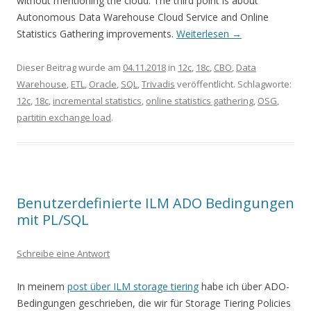
without mentioning the cloud. The third point is about
Autonomous Data Warehouse Cloud Service and Online
Statistics Gathering improvements.
Weiterlesen
→
Dieser Beitrag wurde am
04.11.2018
in
12c
,
18c
,
CBO
,
Data
Warehouse
,
ETL
,
Oracle
,
SQL
,
Trivadis
veröffentlicht. Schlagworte:
12c
,
18c
,
incremental statistics
,
online statistics gathering
,
OSG
,
partitin exchange load
.
Benutzerdefinierte ILM ADO Bedingungen
mit PL/SQL
Schreibe eine Antwort
In meinem
post über ILM storage tiering
habe ich über ADO-
Bedingungen geschrieben, die wir für Storage Tiering Policies