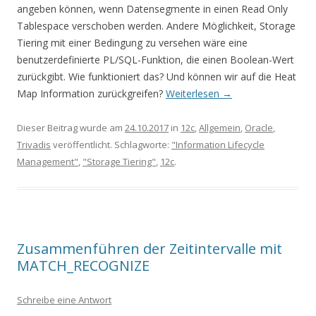
angeben können, wenn Datensegmente in einen Read Only
Tablespace verschoben werden. Andere Möglichkeit, Storage
Tiering mit einer Bedingung zu versehen wäre eine
benutzerdefinierte PL/SQL-Funktion, die einen Boolean-Wert
zurückgibt. Wie funktioniert das? Und können wir auf die Heat
Map Information zurückgreifen?
Weiterlesen
→
Dieser Beitrag wurde am
24.10.2017
in
12c
,
Allgemein
,
Oracle
,
Trivadis
veröffentlicht. Schlagworte:
"Information Lifecycle
Management"
,
"Storage Tiering"
,
12c
.
Zusammenführen der Zeitintervalle mit
MATCH_RECOGNIZE
Schreibe eine Antwort