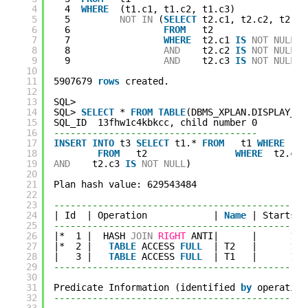
4
4  
WHERE
(t1.c1, t1.c2, t1.c3)
5
5         
NOT
IN
(
SELECT
t2.c1, t2.c2, t2.c3
6
6                 
FROM
t2
7
7                 
WHERE
t2.c1 
IS
NOT
NULL
8
8                 
AND
t2.c2 
IS
NOT
NULL
9
9                 
AND
t2.c3 
IS
NOT
NULL
);
10
11
5907679 
rows
created.
12
13
SQL>
14
SQL> 
SELECT
* 
FROM
TABLE
(DBMS_XPLAN.DISPLAY_CU
15
SQL_ID  13fhw1c4kbkcc, child number 0
16
-------------------------------------
17
INSERT
INTO
t3 
SELECT
t1.* 
FROM
t1 
WHERE
(t
18
FROM
t2                
WHERE
t2.c1 
19
AND
t2.c3 
IS
NOT
NULL
)
20
21
Plan hash value: 629543484
22
23
----------------------------------------------
24
| Id  | Operation            | 
Name
| Starts |
25
----------------------------------------------
26
|*  1 |  HASH 
JOIN
RIGHT
ANTI|      |      1 |
27
|*  2 |   
TABLE
ACCESS 
FULL
| T2   |      1 |
28
|   3 |   
TABLE
ACCESS 
FULL
| T1   |      1 |
29
----------------------------------------------
30
31
Predicate Information (identified 
by
operation
32
----------------------------------------------
33