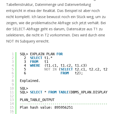
Tabellenstruktur, Datenmenge und Datenverteilung
entspricht in etwa der Realität. Das Beispiel ist aber noch
nicht komplett. Ich lasse bewusst noch ein Stück weg, um zu
zeigen, wie die problematische Abfrage sich jetzt verhält. Bei
der SELECT-Abfrage geht es darum, Datensätze aus T1 zu
selektieren, die nicht in T2 vorkommen. Dies wird durch eine
NOT IN Subquery erreicht.
1
SQL> EXPLAIN PLAN 
FOR
2
2  
SELECT
t1.*
3
3  
FROM
t1
4
4  
WHERE
(t1.c1, t1.c2, t1.c3)
5
5         
NOT
IN
(
SELECT
t2.c1, t2.c2, t2.c3
6
6                 
FROM
t2);
7
8
Explained.
9
10
SQL>
11
SQL> 
SELECT
* 
FROM
TABLE
(DBMS_XPLAN.DISPLAY(
nu
12
13
PLAN_TABLE_OUTPUT
14
----------------------------------------------
15
Plan hash value: 895956251
16