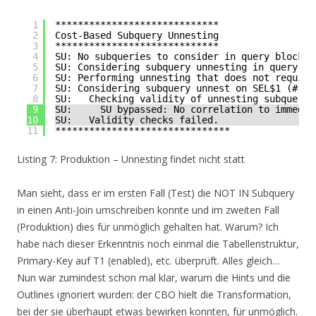
1
*****************************
2
Cost-Based Subquery Unnesting
3
*****************************
4
SU: No subqueries to consider in query block S
5
SU: Considering subquery unnesting in query bl
6
SU: Performing unnesting that does not require
7
SU: Considering subquery unnest on SEL$1 (#1).
8
SU:   Checking validity of unnesting subquery 
9
SU:     SU bypassed: No correlation to immedia
10
SU:   Validity checks failed.
11
*******************************
Listing 7: Produktion – Unnesting findet nicht statt
Man sieht, dass er im ersten Fall (Test) die NOT IN Subquery
in einen Anti-Join umschreiben konnte und im zweiten Fall
(Produktion) dies für unmöglich gehalten hat. Warum? Ich
habe nach dieser Erkenntnis noch einmal die Tabellenstruktur,
Primary-Key auf T1 (enabled), etc. überprüft. Alles gleich…
Nun war zumindest schon mal klar, warum die Hints und die
Outlines ignoriert wurden: der CBO hielt die Transformation,
bei der sie überhaupt etwas bewirken konnten, für unmöglich.