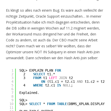
Es klingt so alles nach einem Bug. Es wäre auch vielleicht der
richtige Zeitpunkt, Oracle Support einzuschalten… In meiner
Projektsituation habe ich mich dagegen entschieden, denn
die DB sollte in wenigen Wochen auf 11.2 migriert werden,
der Workaround muss dringend her und die Freiheit, den
Code zu ändern, ist auch da. Der CBO macht seine Arbeit
nicht? Dann mach wir es selber! Wir wollten, dass der
Optimizer unsere NOT IN Subquery in einen Hash Anti-Join
umwandelt. Dann schreiben wir den Hash Anti-Join selber:
1
SQL> EXPLAIN PLAN 
FOR
2
2    
SELECT
t1.*
3
3    
FROM
t1 
LEFT
JOIN
t2 
4
ON
(t1.c1 = t2.c1 
AND
t1.c2 = t2.c2
5
4    
WHERE
t2.c1 
IS
NULL
;
6
7
Explained.
8
9
SQL>
10
SQL> 
SELECT
* 
FROM
TABLE
(DBMS_XPLAN.DISPLAY(
nu
11