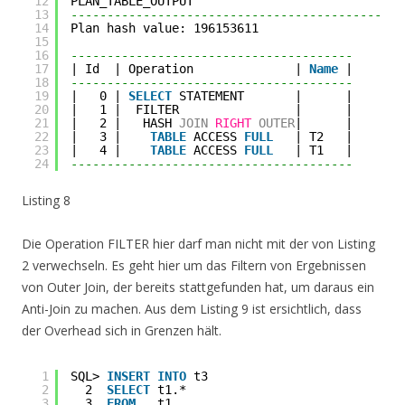
12
PLAN_TABLE_OUTPUT
13
----------------------------------------------
14
Plan hash value: 196153611
15
16
---------------------------------------
17
| Id  | Operation              | 
Name
|
18
---------------------------------------
19
|   0 | 
SELECT
STATEMENT       |      |
20
|   1 |  FILTER                |      |
21
|   2 |   HASH 
JOIN
RIGHT
OUTER
|      |
22
|   3 |    
TABLE
ACCESS 
FULL
| T2   |
23
|   4 |    
TABLE
ACCESS 
FULL
| T1   |
24
---------------------------------------
Listing 8
Die Operation FILTER hier darf man nicht mit der von Listing
2 verwechseln. Es geht hier um das Filtern von Ergebnissen
von Outer Join, der bereits stattgefunden hat, um daraus ein
Anti-Join zu machen. Aus dem Listing 9 ist ersichtlich, dass
der Overhead sich in Grenzen hält.
1
SQL> 
INSERT
INTO
t3
2
2  
SELECT
t1.*
3
3  
FROM
t1