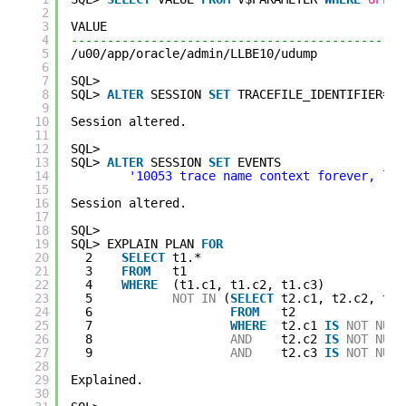
2
3
VALUE
4
----------------------------------------------
5
/u00/app/oracle/admin/LLBE10/udump
6
7
SQL>
8
SQL> 
ALTER
SESSION 
SET
TRACEFILE_IDENTIFIER=
'M
9
10
Session altered.
11
12
SQL>
13
SQL> 
ALTER
SESSION 
SET
EVENTS 
14
'10053 trace name context forever, lev
15
16
Session altered.
17
18
SQL>
19
SQL> EXPLAIN PLAN 
FOR
20
2    
SELECT
t1.*
21
3    
FROM
t1
22
4    
WHERE
(t1.c1, t1.c2, t1.c3)
23
5           
NOT
IN
(
SELECT
t2.c1, t2.c2, t2.
24
6                   
FROM
t2
25
7                   
WHERE
t2.c1 
IS
NOT
NULL
26
8                   
AND
t2.c2 
IS
NOT
NULL
27
9                   
AND
t2.c3 
IS
NOT
NULL
28
29
Explained.
30