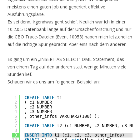
meistens einen guten Job und generiert effektive
Ausführungspläne.
Es sei denn, irgendwas geht schief. Neulich war ich in einer
10.2.0.5 Datenbank lange auf der Ursachenforschung und nur
die CBO Trace-Dateien (Event 10053) haben mich letztendlich
auf die richtige Spur gebracht. Aber eins nach dem anderen.
Es ging um ein „INSERT AS SELECT“ DML-Statement, das
von einem Tag auf den anderen statt wenige Minuten viele
Stunden lief.
Schauen wir es uns am folgenden Beispiel an:
1
CREATE
TABLE
t1 
2
( c1 NUMBER
3
, c2 NUMBER
4
, c3 NUMBER
5
, other_infos VARCHAR2(100) );
6
7
CREATE
TABLE
t2 (c1 NUMBER, c2 NUMBER, c3 NUMB
8
9
INSERT
INTO
t1 (c1, c2, c3, other_infos)
10
SELECT
c1, c2, c3, 
min
(other_infos) 