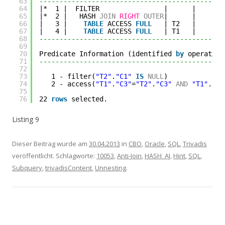
63
----------------------------------------------
64
|*  1 |  FILTER                |      |      1
65
|*  2 |   HASH 
JOIN
RIGHT
OUTER
|      |      1
66
|   3 |    
TABLE
ACCESS 
FULL
| T2   |      1
67
|   4 |    
TABLE
ACCESS 
FULL
| T1   |      1
68
----------------------------------------------
69
70
Predicate Information (identified 
by
operation
71
----------------------------------------------
72
73
1 - filter(
"T2"
.
"C1"
IS
NULL
)
74
2 - access(
"T1"
.
"C3"
=
"T2"
.
"C3"
AND
"T1"
.
"C2
75
76
22 
rows
selected.
Listing 9
Dieser Beitrag wurde am
30.04.2013
in
CBO
,
Oracle
,
SQL
,
Trivadis
veröffentlicht. Schlagworte:
10053
,
Anti-Join
,
HASH_AJ
,
Hint
,
SQL
,
Subquery
,
trivadisContent
,
Unnesting
.