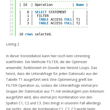
17
-----------------------------------
18
| Id  | Operation          | 
Name
|
19
-----------------------------------
20
|   0 | 
SELECT
STATEMENT   |      |
21
|   1 |  FILTER            |      |
22
|   2 |   
TABLE
ACCESS 
FULL
| T1   |
23
|   3 |   
TABLE
ACCESS 
FULL
| T2   |
24
-----------------------------------
25
26
10 
rows
selected.
Listing 2
In dieser Konstellation kann hier noch kein Unnesting
stattfinden. Die Methode FILTER, die der Optimizer
anwendet, funktioniert im Grunde wie Nested Loops. Das
heisst, dass die Unterabfrage für jeden Datensatz aus der
Tabelle T1 ausgeführt wird. Eine Optimierung greift bei
FILTER-Operation zu, sodass die Unterabfrage einmal pro
Gruppe der Datensätze aus T1 mit eindeutigem Join-Kriterium
ausgeführt wird, also einmal pro Kombination von den
Spalten C1, C2 und C3. Dies bringt in unserem Fall allerdings
gar nichts, denn die Kombination C1, C2, C3 wurde beim