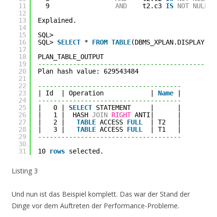
11
9                 
AND
t2.c3 
IS
NOT
NULL
);
12
13
Explained.
14
15
SQL>
16
SQL> 
SELECT
* 
FROM
TABLE
(DBMS_XPLAN.DISPLAY(
nu
17
18
PLAN_TABLE_OUTPUT
19
----------------------------------------------
20
Plan hash value: 629543484
21
22
-------------------------------------
23
| Id  | Operation            | 
Name
|
24
-------------------------------------
25
|   0 | 
SELECT
STATEMENT     |      |
26
|   1 |  HASH 
JOIN
RIGHT
ANTI|      |
27
|   2 |   
TABLE
ACCESS 
FULL
| T2   |
28
|   3 |   
TABLE
ACCESS 
FULL
| T1   |
29
-------------------------------------
30
31
10 
rows
selected.
Listing 3
Und nun ist das Beispiel komplett. Das war der Stand der
Dinge vor dem Auftreten der Performance-Probleme.