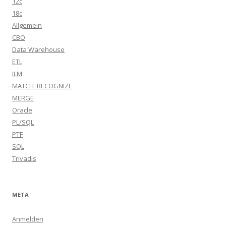
12c
18c
Allgemein
CBO
Data Warehouse
ETL
ILM
MATCH_RECOGNIZE
MERGE
Oracle
PL/SQL
PTF
SQL
Trivadis
META
Anmelden