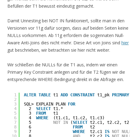
Befüllen der T1 bewusst eindeutig gemacht.
Damit Unnesting bei NOT IN funktioniert, sollte man in den
Versionen vor 11g dafür sorgen, dass auf beiden Seiten keine
NULLs vorkommen. Ab 11g erfordern die sogennaten Null-
Aware Anti-Joins dies nicht mehr. Diese Art von Joins sind
hier
gut beschrieben, wir betrachten sie hier nicht weiter.
Wir schließen die NULLs für die T1 aus, indem wir einen
Primary Key Constraint anlegen und für die T2 fügen wir die
entsprechende WHERE-Bedingung direkt in die Abfrage ein.
1
ALTER
TABLE
t1 
ADD
CONSTRAINT
t1_pk 
PRIMARY
KE
2
3
SQL> EXPLAIN PLAN 
FOR
4
2  
SELECT
t1.*
5
3  
FROM
t1
6
4  
WHERE
(t1.c1, t1.c2, t1.c3)
7
5         
NOT
IN
(
SELECT
t2.c1, t2.c2, t2.c3
8
6                 
FROM
t2
9
7                 
WHERE
t2.c1 
IS
NOT
NULL
10
8                 
AND
t2.c2 
IS
NOT
NULL