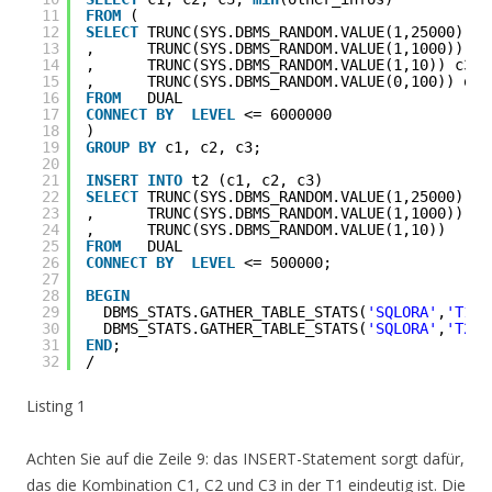
11
FROM
(
12
SELECT
TRUNC(SYS.DBMS_RANDOM.VALUE(1,25000)) c
13
,      TRUNC(SYS.DBMS_RANDOM.VALUE(1,1000)) c2
14
,      TRUNC(SYS.DBMS_RANDOM.VALUE(1,10)) c3
15
,      TRUNC(SYS.DBMS_RANDOM.VALUE(0,100)) oth
16
FROM
DUAL
17
CONNECT
BY
LEVEL
<= 6000000
18
) 
19
GROUP
BY
c1, c2, c3;
20
21
INSERT
INTO
t2 (c1, c2, c3)
22
SELECT
TRUNC(SYS.DBMS_RANDOM.VALUE(1,25000))
23
,      TRUNC(SYS.DBMS_RANDOM.VALUE(1,1000))
24
,      TRUNC(SYS.DBMS_RANDOM.VALUE(1,10))
25
FROM
DUAL
26
CONNECT
BY
LEVEL
<= 500000;
27
28
BEGIN
29
DBMS_STATS.GATHER_TABLE_STATS(
'SQLORA'
,
'T1'
)
30
DBMS_STATS.GATHER_TABLE_STATS(
'SQLORA'
,
'T2'
)
31
END
;  
32
/
Listing 1
Achten Sie auf die Zeile 9: das INSERT-Statement sorgt dafür,
das die Kombination C1, C2 und C3 in der T1 eindeutig ist. Die