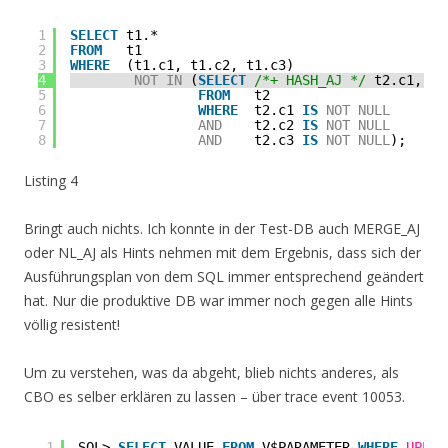
1
SELECT
t1.*
2
FROM
t1
3
WHERE
(t1.c1, t1.c2, t1.c3)
4
NOT
IN
(
SELECT
/*+ HASH_AJ */
t2.c1, t2
5
FROM
t2
6
WHERE
t2.c1 
IS
NOT
NULL
7
AND
t2.c2 
IS
NOT
NULL
8
AND
t2.c3 
IS
NOT
NULL
);
Listing 4
Bringt auch nichts. Ich konnte in der Test-DB auch MERGE_AJ
oder NL_AJ als Hints nehmen mit dem Ergebnis, dass sich der
Ausführungsplan von dem SQL immer entsprechend geändert
hat. Nur die produktive DB war immer noch gegen alle Hints
völlig resistent!
Um zu verstehen, was da abgeht, blieb nichts anderes, als
CBO es selber erklären zu lassen – über trace event 10053.
1
SQL> 
SELECT
VALUE 
FROM
V$PARAMETER 
WHERE
UPPER