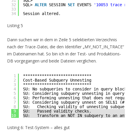
31
SQL>
32
SQL> 
ALTER
SESSION 
SET
EVENTS 
'10053 trace nam
33
34
Session altered.
Listing 5
Dann suchen wir in dem in Zeile 5 selektierten Verzeichnis
nach der Trace-Datei, die den Identifier „MY_NOT_IN_TRACE“
im Dateinamen hat. So bin ich in der Test- und Produktions-
DB vorgegangen und beide Dateien verglichen.
1
*****************************
2
Cost-Based Subquery Unnesting
3
*****************************
4
SU: No subqueries to consider in query block S
5
SU: Considering subquery unnesting in query bl
6
SU: Performing unnesting that does not require
7
SU: Considering subquery unnest on SEL$1 (#1).
8
SU:   Checking validity of unnesting subquery 
9
SU:   Passed validity checks.
10
SU:   Transform an NOT IN subquery to an anti-
Listing 6: Test-System – alles gut