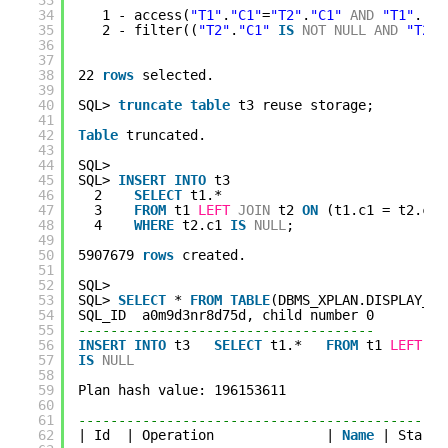
34
1 - access(
"T1"
.
"C1"
=
"T2"
.
"C1"
AND
"T1"
.
"C2
35
2 - filter((
"T2"
.
"C1"
IS
NOT
NULL
AND
"T2"
.
36
37
38
22 
rows
selected.
39
40
SQL> 
truncate
table
t3 reuse storage;
41
42
Table
truncated.
43
44
SQL>
45
SQL> 
INSERT
INTO
t3
46
2    
SELECT
t1.*
47
3    
FROM
t1 
LEFT
JOIN
t2 
ON
(t1.c1 = t2.c1 
48
4    
WHERE
t2.c1 
IS
NULL
;
49
50
5907679 
rows
created.
51
52
SQL>
53
SQL> 
SELECT
* 
FROM
TABLE
(DBMS_XPLAN.DISPLAY_CU
54
SQL_ID  a0m9d3nr8d75d, child number 0
55
-------------------------------------
56
INSERT
INTO
t3   
SELECT
t1.*   
FROM
t1 
LEFT
JO
57
IS
NULL
58
59
Plan hash value: 196153611
60
61
----------------------------------------------
62
| Id  | Operation              | 
Name
| Starts